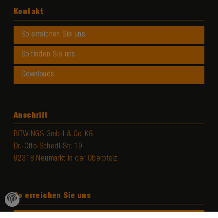
Kontakt
So erreichen Sie uns
So finden Sie uns
Downloads
Anschrift
BITWINGS GmbH & Co. KG
Dr.-Otto-Schedl-Str. 19
92318 Neumarkt in der Oberpfalz
So erreichen Sie uns