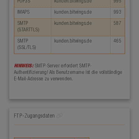
POP3S
kunden.bitwings.de
995
IMAPS
kunden.bitwings.de
993
SMTP
kunden.bitwings.de
587
(STARTTLS)
SMTP
kunden.bitwings.de
465
(SSL/TLS)
HINWEIS:
SMTP-Server erfordert SMTP-
Authentifizierung! Als Benutzername ist die vollständige
E-Mail-Adresse zu verwenden.
FTP-Zugangsdaten