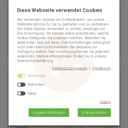
Diese Webseite verwendet Cookies
Die Zugangsdaten zum Portal haben Sie nach
Wir verwenden Cookies von Drittanbietern, um unsere
Vertragsabschluss von BITWINGS per Post erhalten.
Webseite optimal für Sie zu gestalten und zu verbessern.
Um diese Cookies verwenden zu dürfen, benötigen wir
Im Portal selbst finden Sie unter anderem eine Übersicht
Ihre Einwilligung. Sie können selbst entscheiden, welche
über Ihre Domains und E-Mails. Außerdem haben Sie die
Cookie-Kategorien Sie zulassen möchten. Beachten Sie
dabei bitte, dass auf Basis Ihrer Einstellungen womöglich
Möglichkeit, Ihren Datenverbrauch, Ihren restlichen
nicht mehr alle Funktionalitäten der Webseite zur
Speicherplatz oder Ihre Web-Statistiken abzurufen.
Verfügung stehen. Ihre Einwilligung können Sie jederzeit
widerrufen. Weitere Informationen finden Sie in unserer
Datenschutzerklärung.
|
Datenschutzhinweise
Impressum
E-Mail-Zugangsdaten
Notwendig
Statistiken
Sollten Sie Ihre E-Mail-Konten über BITWINGS beziehen,
finden Sie hier die nötigen Zugangsdaten:
Maps
Details
Dienst
Server
Port
Auswahl bestätigen
Alle auswählen
Webmailer
https://webmail.bitwings.de
-