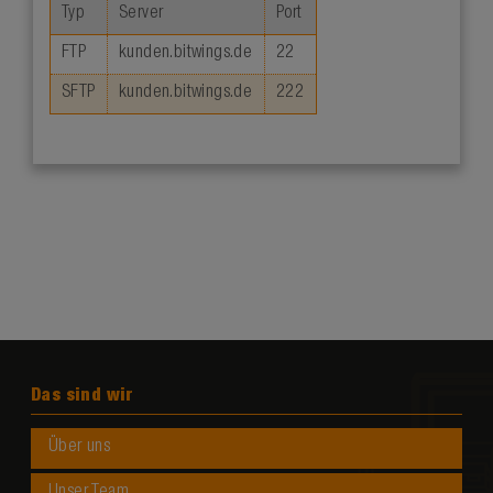
Typ
Server
Port
FTP
kunden.bitwings.de
22
SFTP
kunden.bitwings.de
222
Das sind wir
Über uns