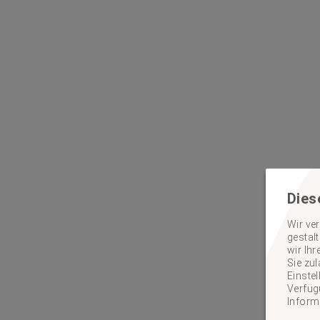
Dies
Wir ve
gestal
wir Ih
Sie zu
Einste
Verfügu
Inform