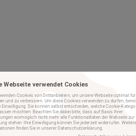
e Webseite verwendet Cookies
rwenden Cookies von Drittanbietern, um unsere Webseite optimal für
ten und zu verbessern. Um diese Cookies verwenden zu dürfen, benö
re Einwilligung. Sie können selbst entscheiden, welche Cookie-Katego
lassen möchten. Beachten Sie dabei bitte, dass auf Basis Ihrer
llungen womöglich nicht mehr alle Funktionalitäten der Webseite zur
ng stehen. Ihre Einwilligung können Sie jederzeit widerrufen. Weiter
ationen finden Sie in unserer Datenschutzerklärung.