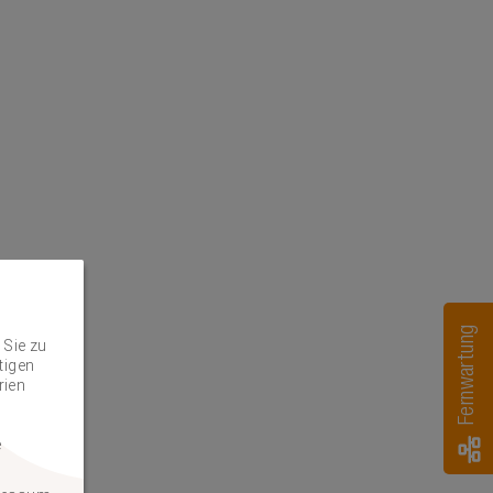
Fernwartung
 Sie zu
tigen
rien
e