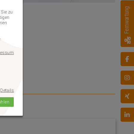
Fernwartung
 Sie zu
tigen
rien
e
ressum
Details
ählen