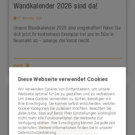
Wandkalender 2026 sind da!
27. November 2025
Unsere Wandkalender 2026 sind eingetroffen! Holen Sie
sich jetzt Ihr kostenloses Exemplar bei uns im Büro in
Neumarkt ab – solange der Vorrat reicht.
mehr
Diese Webseite verwendet Cookies
Wir verwenden Cookies von Drittanbietern, um unsere
Webseite optimal für Sie zu gestalten und zu verbessern.
Um diese Cookies verwenden zu dürfen, benötigen wir
Ihre Einwilligung. Sie können selbst entscheiden, welche
Cookie-Kategorien Sie zulassen möchten. Beachten Sie
dabei bitte, dass auf Basis Ihrer Einstellungen womöglich
nicht mehr alle Funktionalitäten der Webseite zur
Verfügung stehen. Ihre Einwilligung können Sie jederzeit
widerrufen. Weitere Informationen finden Sie in unserer
Datenschutzerklärung.